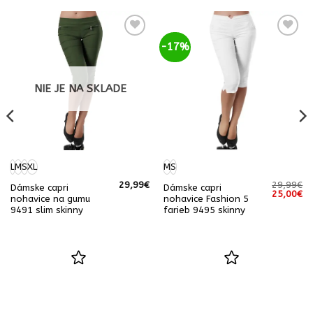
-17%
NIE JE NA SKLADE
L
M
S
XL
M
S
29,99
€
29,99
€
Dámske capri
Dámske capri
Pôvodná
Ak
25,00
€
nohavice na gumu
nohavice Fashion 5
cena
ce
9491 slim skinny
farieb 9495 skinny
bola:
je:
29,99€.
25