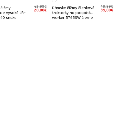
42,99
€
49,99
€
 čižmy
Dámske čižmy členkové
Pôvodná
Aktuálna
Pôvodná
Aktuáln
20,00
€
39,00
€
cie vysoké JR-
traktorky na podpätku
cena
cena
cena
cena
bola:
je:
bola:
je:
40 snake
worker 5765SW čierne
42,99€.
20,00€.
49,99€.
39,00€.