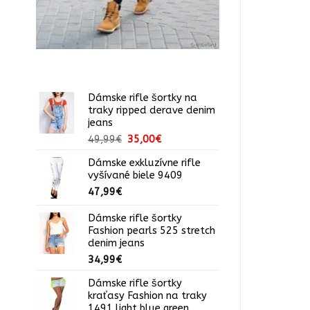
Dámske rifle šortky na
traky ripped derave denim
jeans
Pôvodná
Aktuálna
49,99
€
35,00
€
cena
cena
Dámske exkluzívne rifle
bola:
je:
vyšívané biele 9409
49,99€.
35,00€.
47,99
€
Dámske rifle šortky
Fashion pearls 525 stretch
denim jeans
34,99
€
Dámske rifle šortky
kraťasy Fashion na traky
1491 light blue green