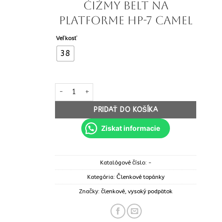
čižmy Belt na
platforme HP-7 camel
Veľkosť
38
množstvo Dámske extra vysoké čižmy Belt na platf
PRIDAŤ DO KOŠÍKA
Ziskat informacie
Katalógové číslo:
-
Kategória:
Členkové topánky
Značky:
členkové
,
vysoký podpätok