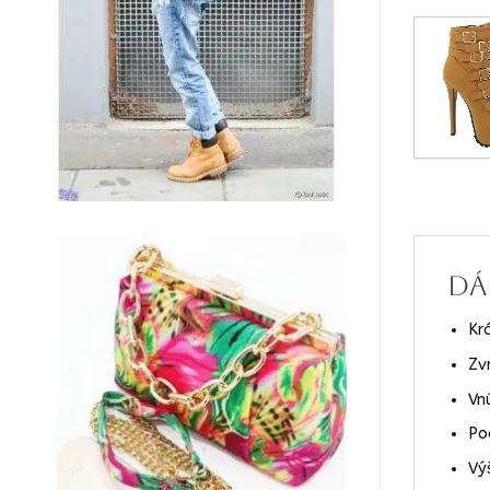
Dá
Kr
Zv
Vn
Po
Vý