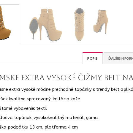
POPIS
ĎALŠIE INFOR
mske extra vysoké čižmy Belt na
ásne extra vysoké módne prechodné topánky s trendy belt aplikác
ršok kvalitne spracovaný: imitácia kože
útorné vybavenie: textil
došva topánok: vysokokvalitný materiál, guma
ška podpätku 13 cm, platforma 4 cm