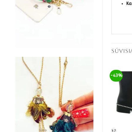
Ka
SÚVIS
-36%
-43%
38
37