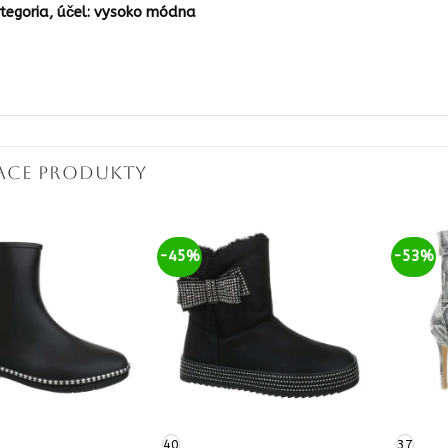
tegoria, účel: vysoko módna
IACE PRODUKTY
-45%
-53%
40
37