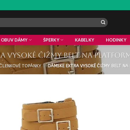
OBUV DÁMY
ŠPERKY
KABELKY
HODINKY
a vysoké čižmy Belt na platform
ČLENKOVÉ TOPÁNKY
|
DÁMSKE EXTRA VYSOKÉ ČIŽMY BELT NA