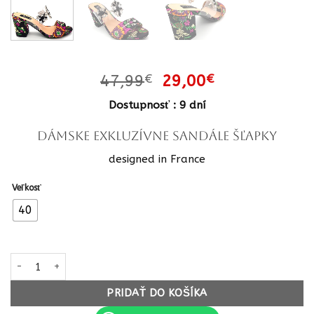
Pôvodná
Aktuálna
47,99
€
29,00
€
cena
cena
Dostupnosť : 9 dní
bola:
je:
47,99€.
29,00€.
Dámske exkluzívne sandále šľapky
designed in France
Veľkosť
40
množstvo Dámske exkluzívne sandále šľapky colorfull cierne bla
PRIDAŤ DO KOŠÍKA