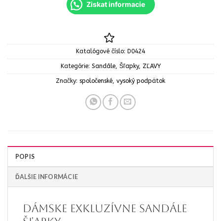
Ziskat informacie
Katalógové číslo:
D0424
Kategórie:
Sandále
,
Šľapky
,
ZĽAVY
Značky:
spoločenské
,
vysoký podpätok
POPIS
ĎALŠIE INFORMÁCIE
Dámske exkluzívne sandále