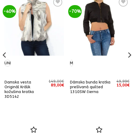
-40%
-70%
UNI
M
149,00
€
49,99
€
Damska vesta
Dámska bunda kratka
á
Aktuálna
Pôvodná
Aktuálna
Pôvodná
Ak
89,00
€
15,00
€
Originál Králik
prešívaná quilted
cena
cena
cena
cena
ce
kožušina kratka
1310SW čierna
e:
bola:
je:
bola:
je:
30,00€.
149,00€.
89,00€.
49,99€.
15
3D5142