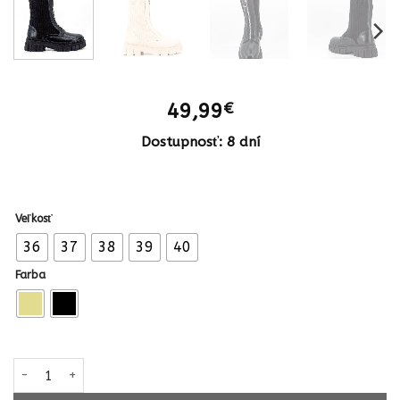
49,99
€
Dostupnosť: 8 dní
Veľkosť
36
37
38
39
40
Farba
množstvo Dámske čižmy biker boots worker pohodlné 037 čierne