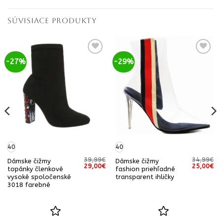
SÚVISIACE PRODUKTY
-27%
-29%
40
40
39,99
€
34,99
€
Dámske čižmy
Dámske čižmy
á
Aktuálna
Pôvodná
Aktuálna
Pôvodná
Ak
29,00
€
25,00
€
topánky členkové
fashion priehľadné
cena
cena
cena
cena
ce
vysoké spoločenské
transparent ihličky
e:
bola:
je:
bola:
je:
15,00€.
39,99€.
29,00€.
34,99€.
25
3018 farebné