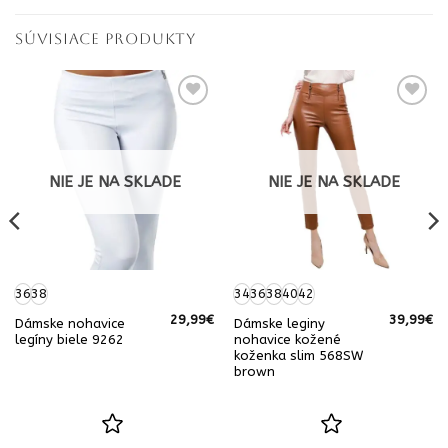
SÚVISIACE PRODUKTY
NIE JE NA SKLADE
NIE JE NA SKLADE
36
38
34
36
38
40
42
29,99
€
39,99
€
Dámske nohavice
Dámske leginy
legíny biele 9262
nohavice kožené
koženka slim 568SW
brown