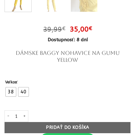
Pôvodná
Aktuálna
39,99
€
35,00
€
cena
cena
Dostupnosť: 8 dní
bola:
je:
39,99€.
35,00€.
Dámske baggy nohavice na gumu
yellow
Veľkosť
38
40
množstvo Dámske baggy nohavice na gumu yellow
PRIDAŤ DO KOŠÍKA