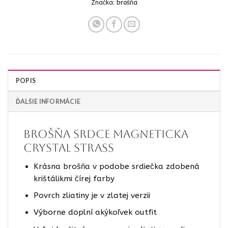
Značka:
brošňa
POPIS
ĎALŠIE INFORMÁCIE
Brošňa Srdce magneticka
crystal strass
Krásna brošňa v podobe srdiečka zdobená
krištálikmi čírej farby
Povrch zliatiny je v zlatej verzii
Výborne doplní akýkoľvek outfit