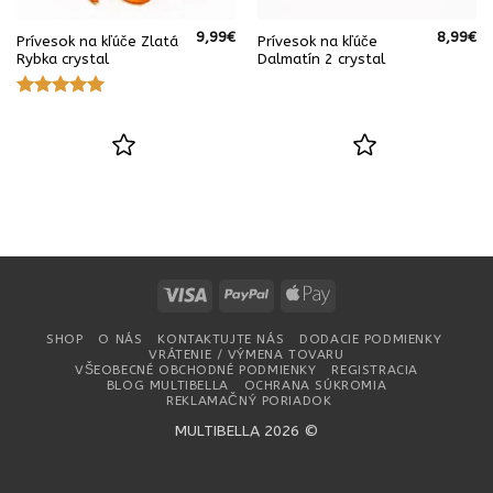
9,99
€
8,99
€
Prívesok na kľúče Zlatá
Prívesok na kľúče
Rybka crystal
Dalmatín 2 crystal
Hodnotenie
5
z 5
Visa
PayPal
Apple
Pay
SHOP
O NÁS
KONTAKTUJTE NÁS
DODACIE PODMIENKY
VRÁTENIE / VÝMENA TOVARU
VŠEOBECNÉ OBCHODNÉ PODMIENKY
REGISTRACIA
BLOG MULTIBELLA
OCHRANA SÚKROMIA
REKLAMAČNÝ PORIADOK
MULTIBELLA 2026 ©