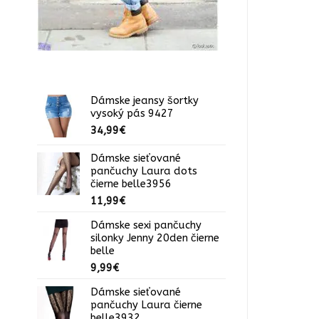
Dámske jeansy šortky
vysoký pás 9427
34,99
€
Dámske sieťované
pančuchy Laura dots
čierne belle3956
11,99
€
Dámske sexi pančuchy
silonky Jenny 20den čierne
belle
9,99
€
Dámske sieťované
pančuchy Laura čierne
belle3932