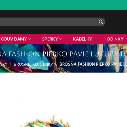
ZLAVA 10%
OBUV DÁMY
ŠPERKY
KABELKY
HODINKY
a fashion pierko pavie luxury f
NKY
|
BROŠNE, KĽÚČENKY
|
BROŠŇA FASHION PIERKO PAVIE L