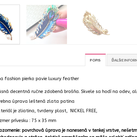
POPIS
ĎALŠIE INFOR
a fashion pierko pavie luxury feather
ásná decentná ručne zdobená brošňa. Skvele sa hodí na odev, al
rebna úprava leštená zlata patina
teriál je zliatina, tvrdeny plast, NICKEL FREE,
zmer prívesku : 75 x 35 mm
ozornenie: povrchová úprava je nanesená v tenkej vrstve, neše