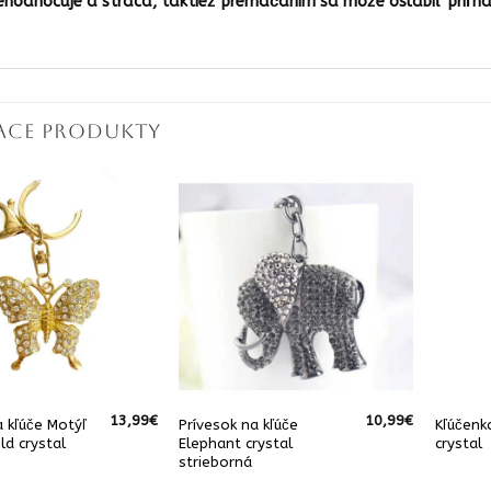
ehodnocuje a stráca, taktiež premáčaním sa môže oslabiť priľn
IACE PRODUKTY
13,99
€
10,99
€
a kľúče Motýľ
Prívesok na kľúče
Kľúčenk
ld crystal
Elephant crystal
crystal
strieborná