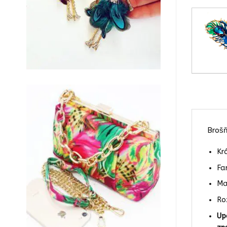
Brošň
Kr
Fa
Ma
Ro
Up