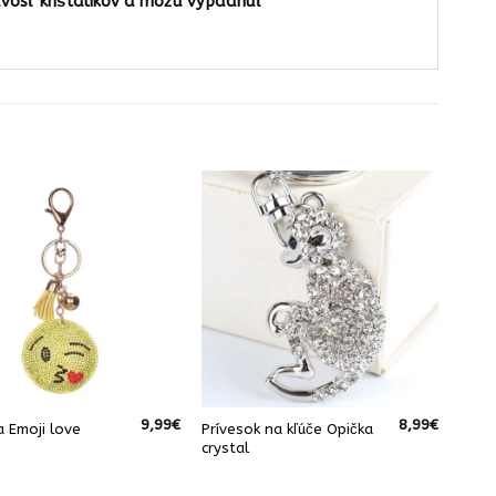
avosť krištálikov a môžu vypadnúť
9,99
€
8,99
€
a Emoji love
Prívesok na kľúče Opička
crystal