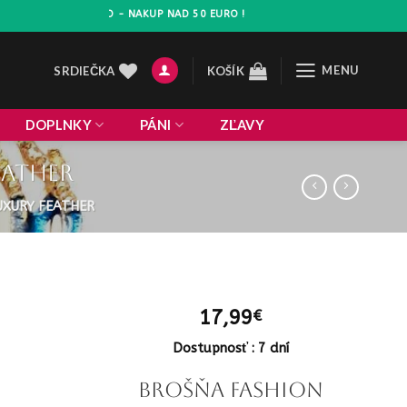
 NA VSETKO - NAKUP NAD 50 EURO !
MENU
SRDIEČKA
KOŠÍK
DOPLNKY
PÁNI
ZĽAVY
eather
UXURY FEATHER
17,99
€
Dostupnosť : 7 dní
Brošňa fashion