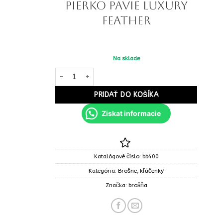
pierko pavie luxury
feather
Na sklade
množstvo Brošňa fashion pierko pavie luxury feathe
PRIDAŤ DO KOŠÍKA
Ziskat informacie
Katalógové číslo:
bb400
Kategória:
Brošne, kľúčenky
Značka:
brošňa